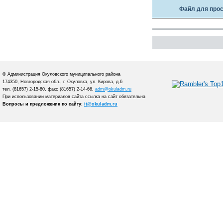
Файл для про
© Администрация Окуловского муниципального района
174350, Новгородская обл., г. Окуловка, ул. Кирова, д.6
тел. (81657) 2-15-80, факс (81657) 2-14-66,
adm@okuladm.ru
При использовании материалов сайта ссылка на сайт обязательна
Вопросы и предложения по сайту:
it@okuladm.ru