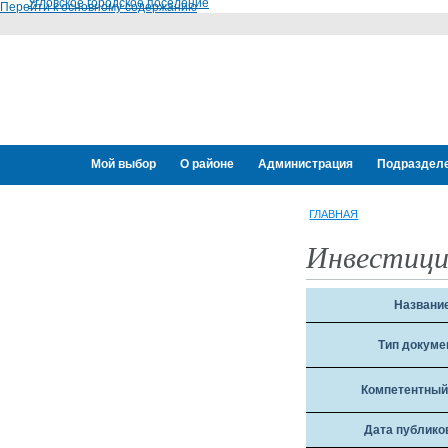
Угловское городское поселение
Перейти к основному содержанию
Мой выбор
О районе
Администрация
Подраздел
Переселение граждан
ГЛАВНАЯ
Инвестици
Названи
Тип докуме
Компетентный
Дата публико