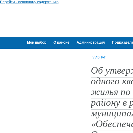
Перейти к основному содержанию
Мой выбор
О районе
Администрация
Подраздел
Переселение граждан
ГЛАВНАЯ
Об утвер
одного к
жилья по
району в 
муниципа
«Обеспеч