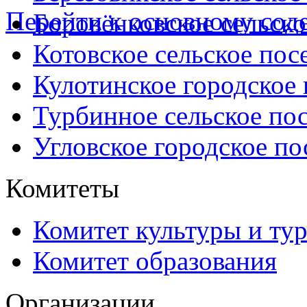
Перейти к основному со
Боровёнковское сельско
Котовское сельское пос
Кулотинское городское
Турбинное сельское по
Угловское городское по
Комитеты
Комитет культуры и ту
Комитет образования
Организации