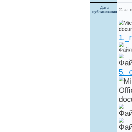
Дата
21 сен
публикования
1._
5._