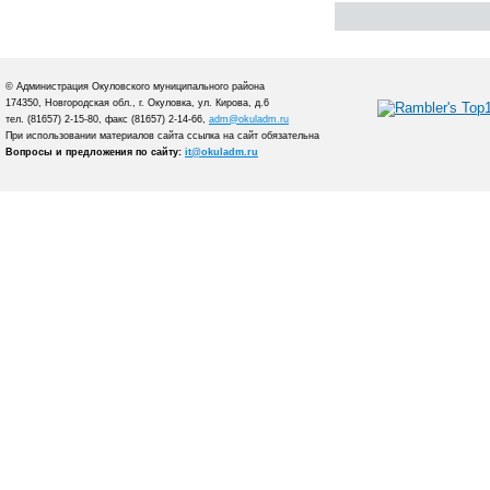
© Администрация Окуловского муниципального района
174350, Новгородская обл., г. Окуловка, ул. Кирова, д.6
тел. (81657) 2-15-80, факс (81657) 2-14-66,
adm@okuladm.ru
При использовании материалов сайта ссылка на сайт обязательна
Вопросы и предложения по сайту:
it@okuladm.ru