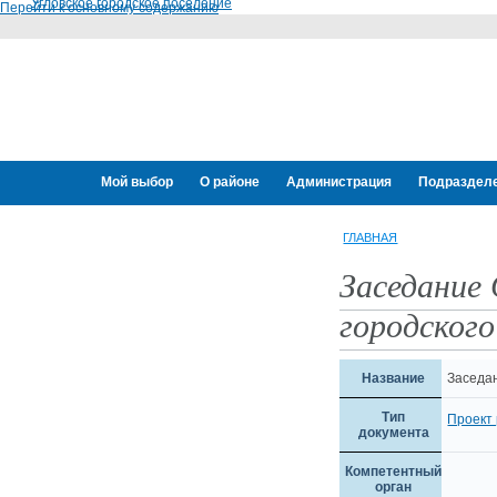
Угловское городское поселение
Перейти к основному содержанию
Мой выбор
О районе
Администрация
Подраздел
Переселение граждан
ГЛАВНАЯ
Заседание
городского
Название
Заседан
Тип
Проект
документа
Компетентный
орган