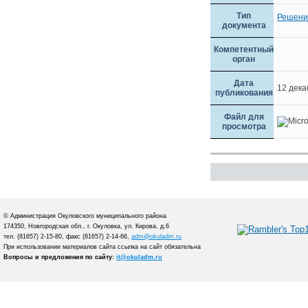
Тип
Решени
документа
Компетентный
орган
Дата
12 дека
публикования
Файл для
просмотра
© Администрация Окуловского муниципального района
174350, Новгородская обл., г. Окуловка, ул. Кирова, д.6
тел. (81657) 2-15-80, факс (81657) 2-14-66,
adm@okuladm.ru
При использовании материалов сайта ссылка на сайт обязательна
Вопросы и предложения по сайту:
it@okuladm.ru