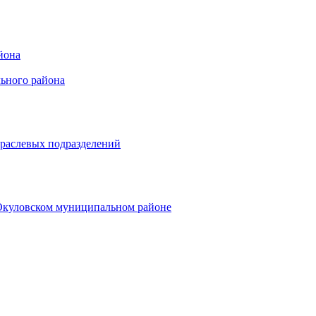
йона
ьного района
траслевых подразделений
 Окуловском муниципальном районе