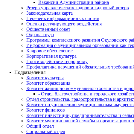
Вакансии Администрации района
Резерв управленческих кадров и кадровый резерв
Законодательная карта
Перечень информационных систем
Оценка регулирующего воздействия
Общественный совет
Охрана труда
Программы комплексного развития Окуловского ра
Информация о муниципальном образовании как те
Кадровое обеспечение
Корпоративная культура
Противодействие терроризму
Профилактика нарушений обязательных требовани
Подразделения
Комитет культуры
Комитет образования
Комитет жилищно-коммунального хозяйства и доро
- Отдел благоустройства и городского хозяйст
Отдел строительства, градостроительства и архите
Комитет по управлению муниципальным имущест
Комитет финансов
Комитет инвестиций, предпринимательства и сельск
Комитет муниципальной службы и организационно
Общий отдел
Социальный отдел