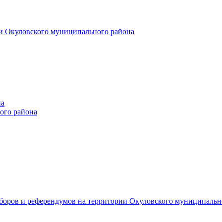
и Окуловского муниципального района
на
ого района
ыборов и референдумов на территории Окуловского муниципальн