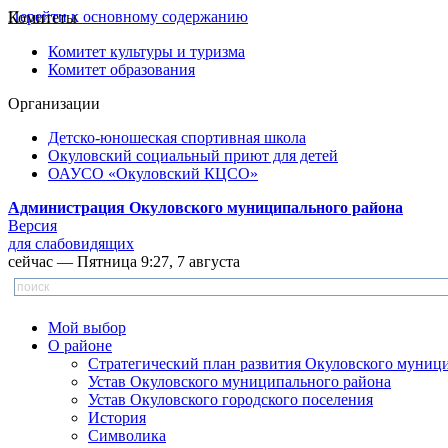
Перейти к основному содержанию
Комитеты
Комитет культуры и туризма
Комитет образования
Организации
Детско-юношеская спортивная школа
Окуловский социальный приют для детей
ОАУСО «Окуловский КЦСО»
Администрация Окуловского муниципального района
Версия
для слабовидящих
сейчас — Пятница 9:27, 7 августа
Мой выбор
О районе
Стратегический план развития Окуловского муниц
Устав Окуловского муниципального района
Устав Окуловского городского поселения
История
Символика