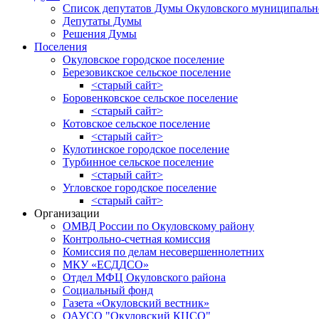
Список депутатов Думы Окуловского муниципальн
Депутаты Думы
Решения Думы
Поселения
Окуловское городское поселение
Березовикское сельское поселение
<старый сайт>
Боровенковское сельское поселение
<старый сайт>
Котовское сельское поселение
<старый сайт>
Кулотинское городское поселение
Турбинное сельское поселение
<старый сайт>
Угловское городское поселение
<старый сайт>
Организации
ОМВД России по Окуловскому району
Контрольно-счетная комиссия
Комиссия по делам несовершеннолетних
МКУ «ЕСДДСО»
Отдел МФЦ Окуловского района
Социальный фонд
Газета «Окуловский вестник»
ОАУСО "Окуловский КЦСО"