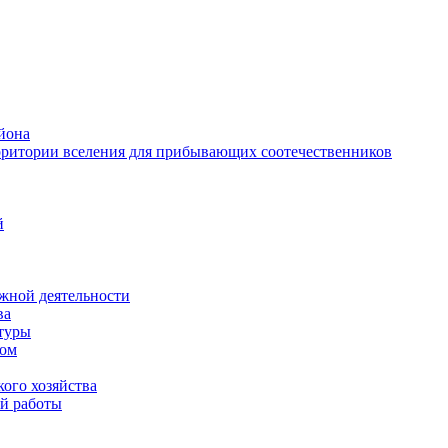
йона
рритории вселения для прибывающих соотечественников
й
жной деятельности
ва
ктуры
вом
ого хозяйства
й работы