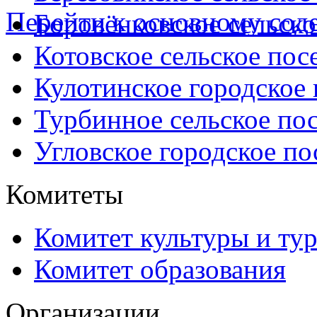
Перейти к основному со
Боровёнковское сельско
Котовское сельское пос
Кулотинское городское
Турбинное сельское по
Угловское городское по
Комитеты
Комитет культуры и ту
Комитет образования
Организации