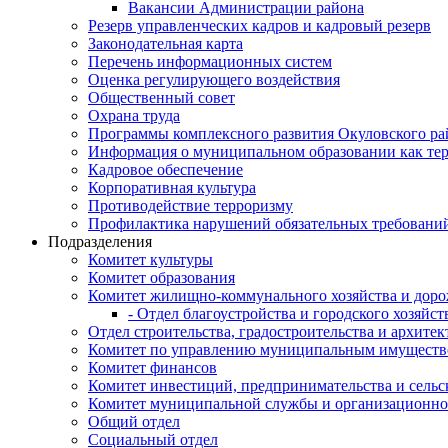
Вакансии Администрации района
Резерв управленческих кадров и кадровый резерв
Законодательная карта
Перечень информационных систем
Оценка регулирующего воздействия
Общественный совет
Охрана труда
Программы комплексного развития Окуловского ра
Информация о муниципальном образовании как те
Кадровое обеспечение
Корпоративная культура
Противодействие терроризму
Профилактика нарушений обязательных требовани
Подразделения
Комитет культуры
Комитет образования
Комитет жилищно-коммунального хозяйства и доро
- Отдел благоустройства и городского хозяйст
Отдел строительства, градостроительства и архите
Комитет по управлению муниципальным имущест
Комитет финансов
Комитет инвестиций, предпринимательства и сельск
Комитет муниципальной службы и организационно
Общий отдел
Социальный отдел