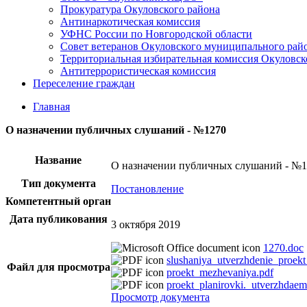
Прокуратура Окуловского района
Антинаркотическая комиссия
УФНС России по Новгородской области
Совет ветеранов Окуловского муниципального рай
Территориальная избирательная комиссия Окуловск
Антитеррористическая комиссия
Переселение граждан
Главная
О назначении публичных слушаний - №1270
Название
О назначении публичных слушаний - №
Тип документа
Постановление
Компетентный орган
Дата публикования
3 октября 2019
1270.doc
slushaniya_utverzhdenie_proek
Файл для просмотра
proekt_mezhevaniya.pdf
proekt_planirovki._utverzhdaem
Просмотр документа