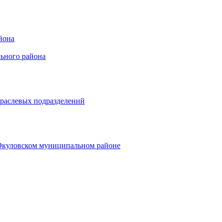
йона
ьного района
траслевых подразделений
 Окуловском муниципальном районе