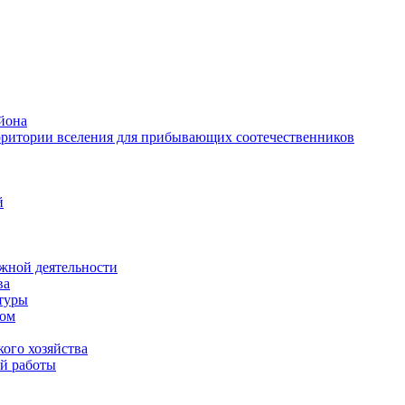
йона
рритории вселения для прибывающих соотечественников
й
жной деятельности
ва
ктуры
вом
ого хозяйства
й работы