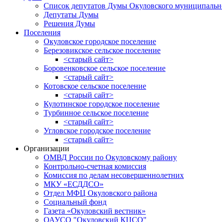
Список депутатов Думы Окуловского муниципальн
Депутаты Думы
Решения Думы
Поселения
Окуловское городское поселение
Березовикское сельское поселение
<старый сайт>
Боровенковское сельское поселение
<старый сайт>
Котовское сельское поселение
<старый сайт>
Кулотинское городское поселение
Турбинное сельское поселение
<старый сайт>
Угловское городское поселение
<старый сайт>
Организации
ОМВД России по Окуловскому району
Контрольно-счетная комиссия
Комиссия по делам несовершеннолетних
МКУ «ЕСДДСО»
Отдел МФЦ Окуловского района
Социальный фонд
Газета «Окуловский вестник»
ОАУСО "Окуловский КЦСО"