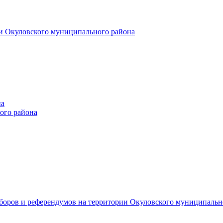
и Окуловского муниципального района
на
ого района
ыборов и референдумов на территории Окуловского муниципальн