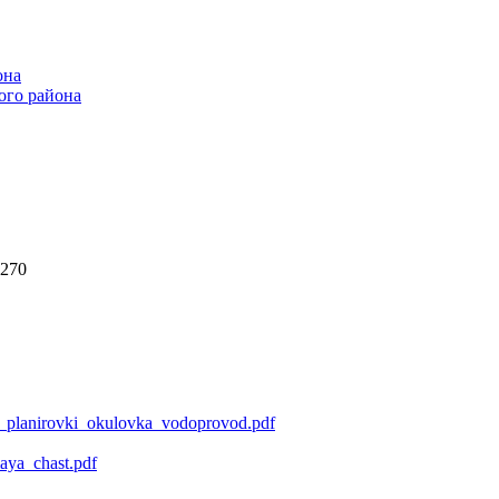
она
ого района
1270
t_planirovki_okulovka_vodoprovod.pdf
aya_chast.pdf