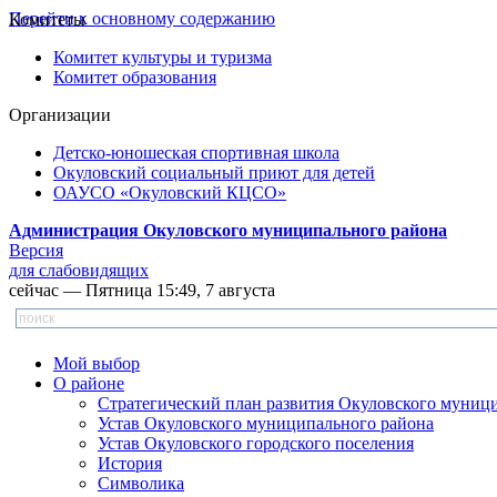
Перейти к основному содержанию
Комитеты
Комитет культуры и туризма
Комитет образования
Организации
Детско-юношеская спортивная школа
Окуловский социальный приют для детей
ОАУСО «Окуловский КЦСО»
Администрация Окуловского муниципального района
Версия
для слабовидящих
сейчас — Пятница 15:49, 7 августа
Мой выбор
О районе
Стратегический план развития Окуловского муниц
Устав Окуловского муниципального района
Устав Окуловского городского поселения
История
Символика