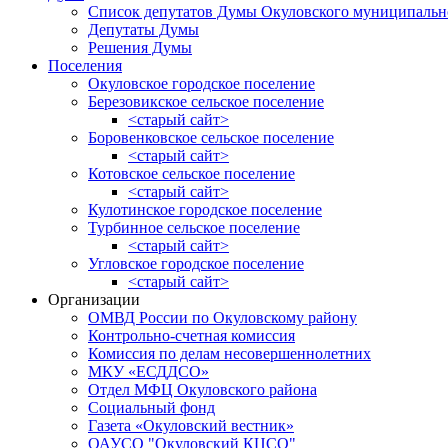
Список депутатов Думы Окуловского муниципальн
Депутаты Думы
Решения Думы
Поселения
Окуловское городское поселение
Березовикское сельское поселение
<старый сайт>
Боровенковское сельское поселение
<старый сайт>
Котовское сельское поселение
<старый сайт>
Кулотинское городское поселение
Турбинное сельское поселение
<старый сайт>
Угловское городское поселение
<старый сайт>
Организации
ОМВД России по Окуловскому району
Контрольно-счетная комиссия
Комиссия по делам несовершеннолетних
МКУ «ЕСДДСО»
Отдел МФЦ Окуловского района
Социальный фонд
Газета «Окуловский вестник»
ОАУСО "Окуловский КЦСО"