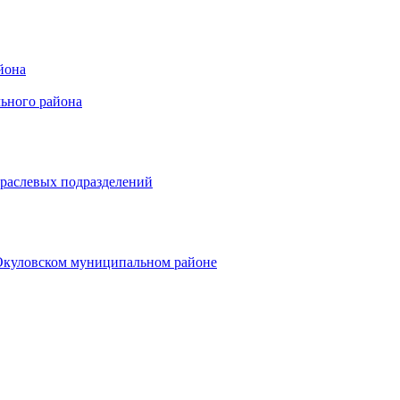
йона
ьного района
траслевых подразделений
 Окуловском муниципальном районе