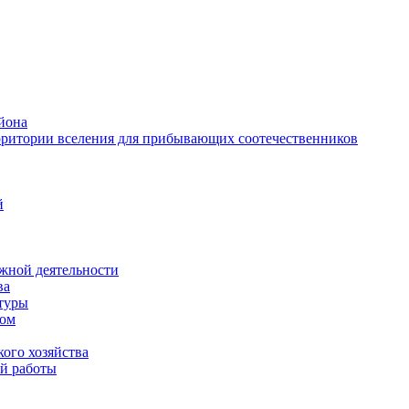
йона
рритории вселения для прибывающих соотечественников
й
жной деятельности
ва
ктуры
вом
ого хозяйства
й работы