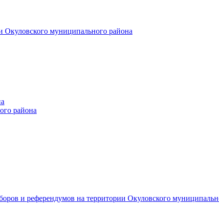
и Окуловского муниципального района
на
ого района
ыборов и референдумов на территории Окуловского муниципальн