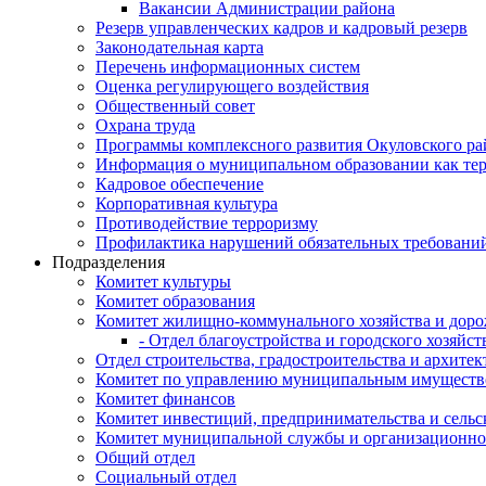
Вакансии Администрации района
Резерв управленческих кадров и кадровый резерв
Законодательная карта
Перечень информационных систем
Оценка регулирующего воздействия
Общественный совет
Охрана труда
Программы комплексного развития Окуловского ра
Информация о муниципальном образовании как те
Кадровое обеспечение
Корпоративная культура
Противодействие терроризму
Профилактика нарушений обязательных требовани
Подразделения
Комитет культуры
Комитет образования
Комитет жилищно-коммунального хозяйства и доро
- Отдел благоустройства и городского хозяйст
Отдел строительства, градостроительства и архите
Комитет по управлению муниципальным имущест
Комитет финансов
Комитет инвестиций, предпринимательства и сельск
Комитет муниципальной службы и организационно
Общий отдел
Социальный отдел