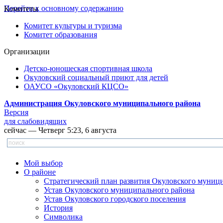
Перейти к основному содержанию
Комитеты
Комитет культуры и туризма
Комитет образования
Организации
Детско-юношеская спортивная школа
Окуловский социальный приют для детей
ОАУСО «Окуловский КЦСО»
Администрация Окуловского муниципального района
Версия
для слабовидящих
сейчас — Четверг 5:23, 6 августа
Мой выбор
О районе
Стратегический план развития Окуловского муниц
Устав Окуловского муниципального района
Устав Окуловского городского поселения
История
Символика