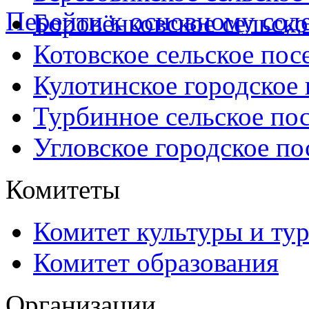
Перейти к основному со
Боровёнковское сельско
Котовское сельское пос
Кулотинское городское
Турбинное сельское по
Угловское городское по
Комитеты
Комитет культуры и ту
Комитет образования
Организации