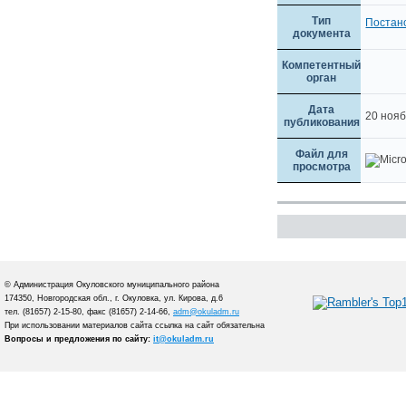
Тип
Постан
документа
Компетентный
орган
Дата
20 ноя
публикования
Файл для
просмотра
© Администрация Окуловского муниципального района
174350, Новгородская обл., г. Окуловка, ул. Кирова, д.6
тел. (81657) 2-15-80, факс (81657) 2-14-66,
adm@okuladm.ru
При использовании материалов сайта ссылка на сайт обязательна
Вопросы и предложения по сайту:
it@okuladm.ru