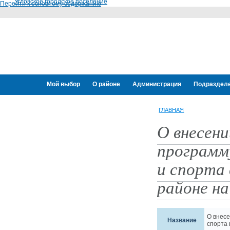
Угловское городское поселение
Перейти к основному содержанию
Мой выбор
О районе
Администрация
Подраздел
Переселение граждан
ГЛАВНАЯ
О внесени
программ
и спорта
районе на
О внес
Название
спорта 