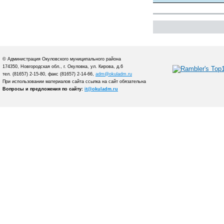
© Администрация Окуловского муниципального района
174350, Новгородская обл., г. Окуловка, ул. Кирова, д.6
тел. (81657) 2-15-80, факс (81657) 2-14-66,
adm@okuladm.ru
При использовании материалов сайта ссылка на сайт обязательна
Вопросы и предложения по сайту:
it@okuladm.ru