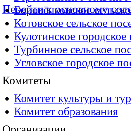
Перейти к основному со
Боровёнковское сельско
Котовское сельское пос
Кулотинское городское
Турбинное сельское по
Угловское городское по
Комитеты
Комитет культуры и ту
Комитет образования
Организации