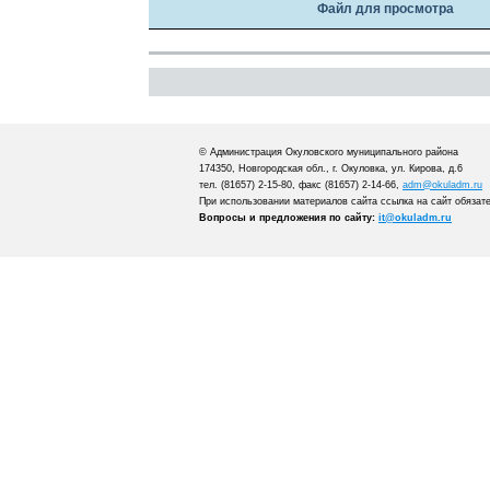
Файл для просмотра
© Администрация Окуловского муниципального района
174350, Новгородская обл., г. Окуловка, ул. Кирова, д.6
тел. (81657) 2-15-80, факс (81657) 2-14-66,
adm@okuladm.ru
При использовании материалов сайта ссылка на сайт обязат
Вопросы и предложения по сайту:
it@okuladm.ru