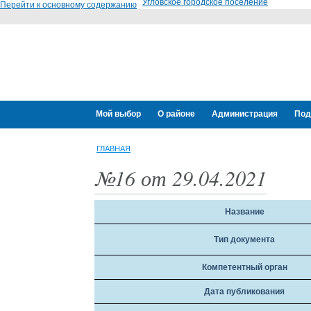
Угловское городское поселение
Перейти к основному содержанию
Мой выбор
О районе
Администрация
Под
ГЛАВНАЯ
№16 от 29.04.2021
Название
Тип документа
Компетентный орган
Дата публикования