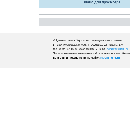
Файл для просмотра
© Администрация Окуловского муниципального района
174350, Новгородская обл., г. Окуловка, ул. Кирова, д.6
тел. (81657) 2-15-80, факс (81657) 2-14-66,
adm@okuladm.ru
При использовании материалов сайта ссылка на сайт обязат
Вопросы и предложения по сайту:
it@okuladm.ru