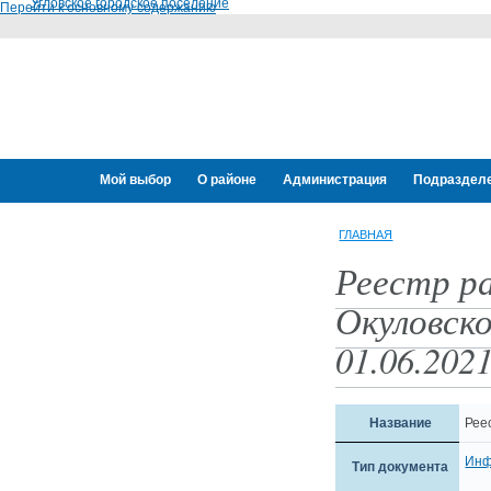
Угловское городское поселение
Перейти к основному содержанию
Мой выбор
О районе
Администрация
Подраздел
Переселение граждан
ГЛАВНАЯ
Реестр р
Окуловско
01.06.202
Название
Рее
Инф
Тип документа