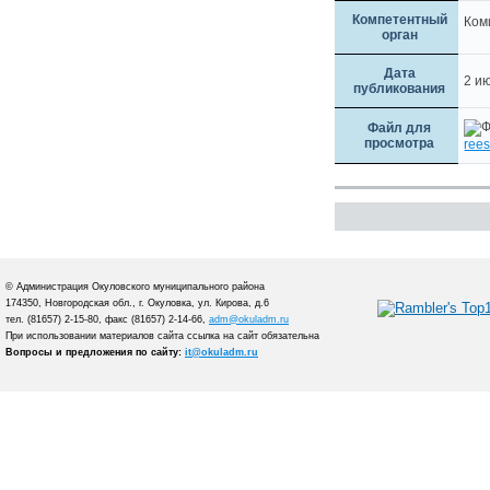
Компетентный
Ком
орган
Дата
2 и
публикования
Файл для
просмотра
ree
© Администрация Окуловского муниципального района
174350, Новгородская обл., г. Окуловка, ул. Кирова, д.6
тел. (81657) 2-15-80, факс (81657) 2-14-66,
adm@okuladm.ru
При использовании материалов сайта ссылка на сайт обязательна
Вопросы и предложения по сайту:
it@okuladm.ru