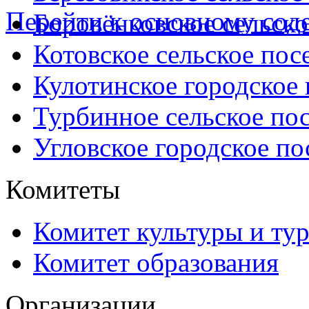
Перейти к основному со
Боровёнковское сельско
Котовское сельское пос
Кулотинское городское
Турбинное сельское по
Угловское городское по
Комитеты
Комитет культуры и ту
Комитет образования
Организации