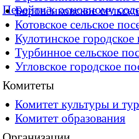
Перейти к основному со
Боровёнковское сельско
Котовское сельское пос
Кулотинское городское
Турбинное сельское по
Угловское городское по
Комитеты
Комитет культуры и ту
Комитет образования
Организации