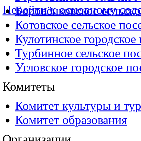
Перейти к основному со
Боровёнковское сельско
Котовское сельское пос
Кулотинское городское
Турбинное сельское по
Угловское городское по
Комитеты
Комитет культуры и ту
Комитет образования
Организации