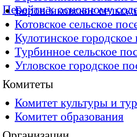
Перейти к основному со
Боровёнковское сельско
Котовское сельское пос
Кулотинское городское
Турбинное сельское по
Угловское городское по
Комитеты
Комитет культуры и ту
Комитет образования
Организации