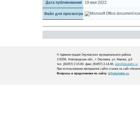
Дата публикования
19 мая 2022
Файл для просмотра
© Администрация Окуловского муниципального района
174350, Новгородская обл., г. Окуловка, ул. Кирова, д.6
тел. (81657) 2-15-80, факс (81657) 2-14-66,
adm@okuladm.ru
При использовании материалов сайта ссылка на сайт обязат
Вопросы и предложения по сайту:
it@okuladm.ru