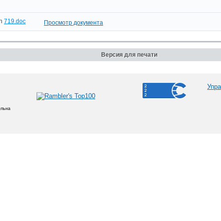
719.doc
Просмотр документа
Версия для печати
Упра
ельна