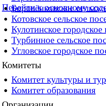
Перейти к основному со
Боровёнковское сельско
Котовское сельское пос
Кулотинское городское
Турбинное сельское по
Угловское городское по
Комитеты
Комитет культуры и ту
Комитет образования
Организации