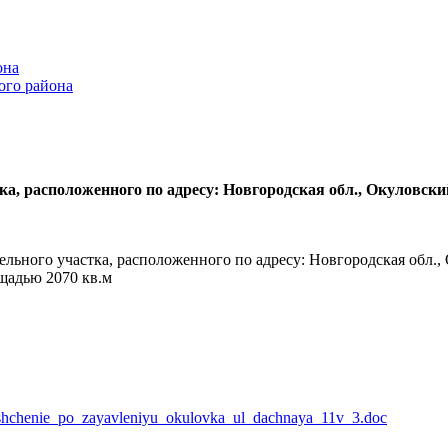
она
ого района
а, расположенного по адресу: Новгородская обл., Окуловски
льного участка, расположенного по адресу: Новгородская обл.
ощадью 2070 кв.м
shchenie_po_zayavleniyu_okulovka_ul_dachnaya_11v_3.doc