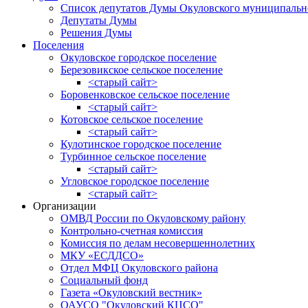
Список депутатов Думы Окуловского муниципальн
Депутаты Думы
Решения Думы
Поселения
Окуловское городское поселение
Березовикское сельское поселение
<старый сайт>
Боровенковское сельское поселение
<старый сайт>
Котовское сельское поселение
<старый сайт>
Кулотинское городское поселение
Турбинное сельское поселение
<старый сайт>
Угловское городское поселение
<старый сайт>
Организации
ОМВД России по Окуловскому району
Контрольно-счетная комиссия
Комиссия по делам несовершеннолетних
МКУ «ЕСДДСО»
Отдел МФЦ Окуловского района
Социальный фонд
Газета «Окуловский вестник»
ОАУСО "Окуловский КЦСО"