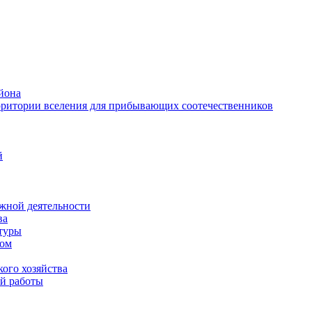
йона
рритории вселения для прибывающих соотечественников
й
жной деятельности
ва
ктуры
вом
ого хозяйства
й работы