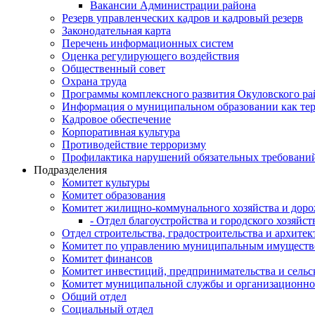
Вакансии Администрации района
Резерв управленческих кадров и кадровый резерв
Законодательная карта
Перечень информационных систем
Оценка регулирующего воздействия
Общественный совет
Охрана труда
Программы комплексного развития Окуловского ра
Информация о муниципальном образовании как те
Кадровое обеспечение
Корпоративная культура
Противодействие терроризму
Профилактика нарушений обязательных требовани
Подразделения
Комитет культуры
Комитет образования
Комитет жилищно-коммунального хозяйства и доро
- Отдел благоустройства и городского хозяйст
Отдел строительства, градостроительства и архите
Комитет по управлению муниципальным имущест
Комитет финансов
Комитет инвестиций, предпринимательства и сельск
Комитет муниципальной службы и организационно
Общий отдел
Социальный отдел