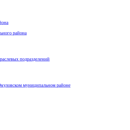
йона
ьного района
траслевых подразделений
 Окуловском муниципальном районе