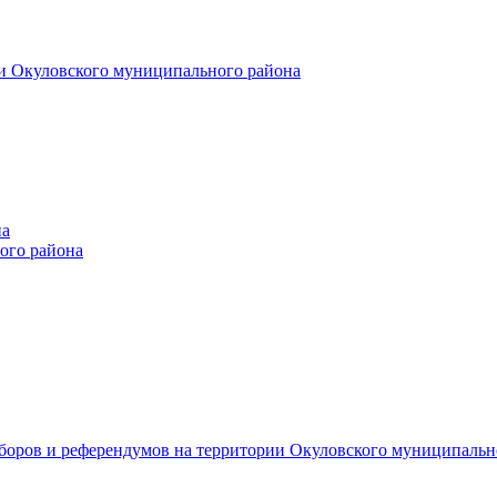
и Окуловского муниципального района
на
ого района
ыборов и референдумов на территории Окуловского муниципальн