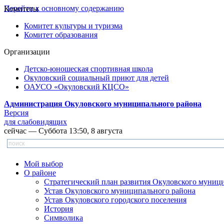
Перейти к основному содержанию
Комитеты
Комитет культуры и туризма
Комитет образования
Организации
Детско-юношеская спортивная школа
Окуловский социальный приют для детей
ОАУСО «Окуловский КЦСО»
Администрация Окуловского муниципального района
Версия
для слабовидящих
сейчас — Суббота 13:50, 8 августа
Мой выбор
О районе
Стратегический план развития Окуловского муниц
Устав Окуловского муниципального района
Устав Окуловского городского поселения
История
Символика