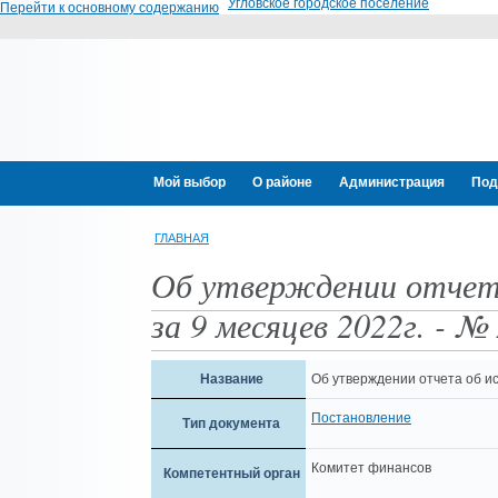
Угловское городское поселение
Перейти к основному содержанию
Мой выбор
О районе
Администрация
Под
ГЛАВНАЯ
Об утверждении отчета
за 9 месяцев 2022г. - №
Название
Об утверждении отчета об ис
Постановление
Тип документа
Комитет финансов
Компетентный орган