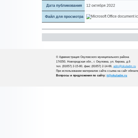
Дата публикования
12 октября 2022
Файл для просмотра
© Администрация Окуловского муниципального района
174350, Новгородская обл., г. Окуловка, ул. Кирова, д.6
тел. (81657) 2-15-80, факс (81657) 2-14-66,
adm@okuladm.ru
При использовании материалов сайта ссылка на сайт обязат
Вопросы и предложения по сайту:
it@okuladm.ru