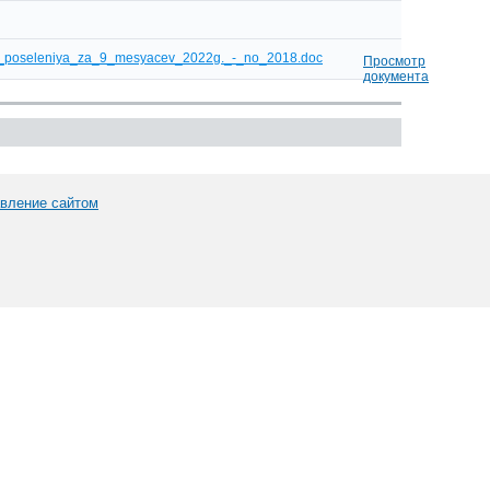
go_poseleniya_za_9_mesyacev_2022g._-_no_2018.doc
Просмотр
документа
вление сайтом