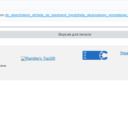
ob_utverzhdenii_otcheta_ob_ispolnenii_byudzheta_okulovskogo_gorodsko
Версия для печати
Упра
ельна