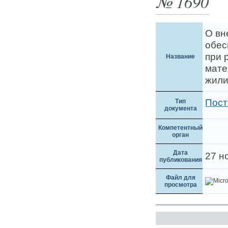
№ 1690
О вн
обес
при 
Название
мате
жили
Пост
Тип
документа
Компетентный
орган
Дата
27 н
публикования
Файл для
просмотра