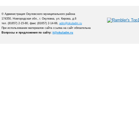
© Администрация Окуловского муниципального района
174350, Новгородская обл., г. Окуловка, ул. Кирова, д.6
тел. (81657) 2-15-80, факс (81657) 2-14-66,
adm@okuladm.ru
При использовании материалов сайта ссылка на сайт обязательна
Вопросы и предложения по сайту:
it@okuladm.ru