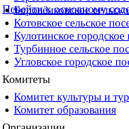
Перейти к основному со
Боровёнковское сельско
Котовское сельское пос
Кулотинское городское
Турбинное сельское по
Угловское городское по
Комитеты
Комитет культуры и ту
Комитет образования
Организации