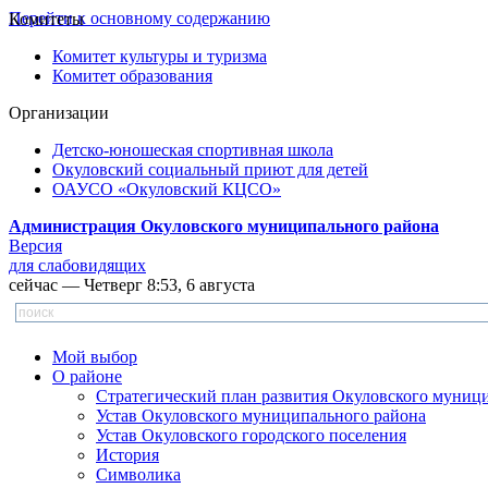
Перейти к основному содержанию
Комитеты
Комитет культуры и туризма
Комитет образования
Организации
Детско-юношеская спортивная школа
Окуловский социальный приют для детей
ОАУСО «Окуловский КЦСО»
Администрация Окуловского муниципального района
Версия
для слабовидящих
сейчас — Четверг 8:53, 6 августа
Мой выбор
О районе
Стратегический план развития Окуловского муниц
Устав Окуловского муниципального района
Устав Окуловского городского поселения
История
Символика