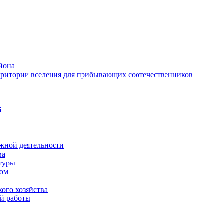
йона
рритории вселения для прибывающих соотечественников
й
жной деятельности
ва
ктуры
вом
ого хозяйства
й работы