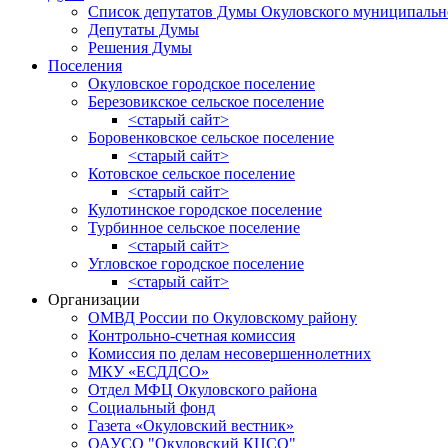
Список депутатов Думы Окуловского муниципальн
Депутаты Думы
Решения Думы
Поселения
Окуловское городское поселение
Березовикское сельское поселение
<старый сайт>
Боровенковское сельское поселение
<старый сайт>
Котовское сельское поселение
<старый сайт>
Кулотинское городское поселение
Турбинное сельское поселение
<старый сайт>
Угловское городское поселение
<старый сайт>
Организации
ОМВД России по Окуловскому району
Контрольно-счетная комиссия
Комиссия по делам несовершеннолетних
МКУ «ЕСДДСО»
Отдел МФЦ Окуловского района
Социальный фонд
Газета «Окуловский вестник»
ОАУСО "Окуловский КЦСО"