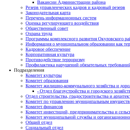
Вакансии Администрации района
Резерв управленческих кадров и кадровый резерв
Законодательная карта
Перечень информационных систем
Оценка регулирующего воздействия
Общественный совет
Охрана труда
Программы комплексного развития Окуловского ра
Информация о муниципальном образовании как те
Кадровое обеспечение
Корпоративная культура
Противодействие терроризму
Профилактика нарушений обязательных требовани
Подразделения
Комитет культуры
Комитет образования
Комитет жилищно-коммунального хозяйства и доро
- Отдел благоустройства и городского хозяйст
Отдел строительства, градостроительства и архите
Комитет по управлению муниципальным имущест
Комитет финансов
Комитет инвестиций, предпринимательства и сельск
Комитет муниципальной службы и организационно
Общий отдел
Социальный отдел