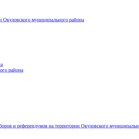
и Окуловского муниципального района
на
ого района
ыборов и референдумов на территории Окуловского муниципальн