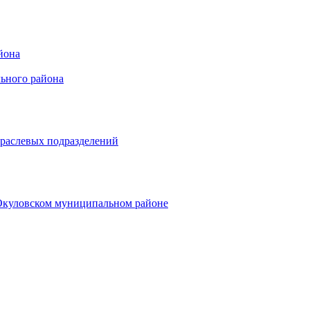
йона
ьного района
траслевых подразделений
 Окуловском муниципальном районе