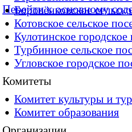
Перейти к основному со
Боровёнковское сельско
Котовское сельское пос
Кулотинское городское
Турбинное сельское по
Угловское городское по
Комитеты
Комитет культуры и ту
Комитет образования
Организации