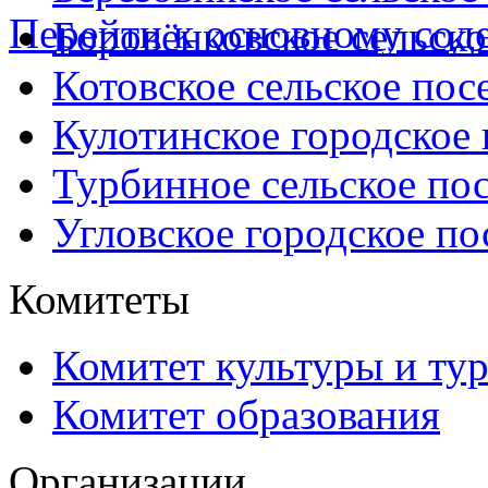
Перейти к основному со
Боровёнковское сельско
Котовское сельское пос
Кулотинское городское
Турбинное сельское по
Угловское городское по
Комитеты
Комитет культуры и ту
Комитет образования
Организации