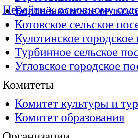
Перейти к основному со
Боровёнковское сельско
Котовское сельское пос
Кулотинское городское
Турбинное сельское по
Угловское городское по
Комитеты
Комитет культуры и ту
Комитет образования
Организации