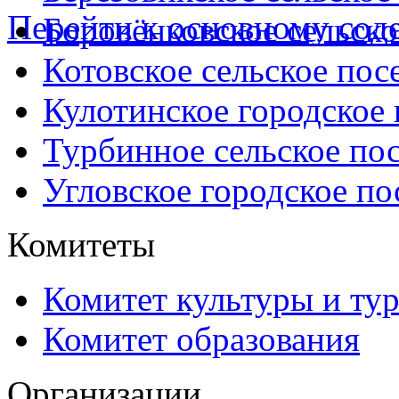
Перейти к основному со
Боровёнковское сельско
Котовское сельское пос
Кулотинское городское
Турбинное сельское по
Угловское городское по
Комитеты
Комитет культуры и ту
Комитет образования
Организации