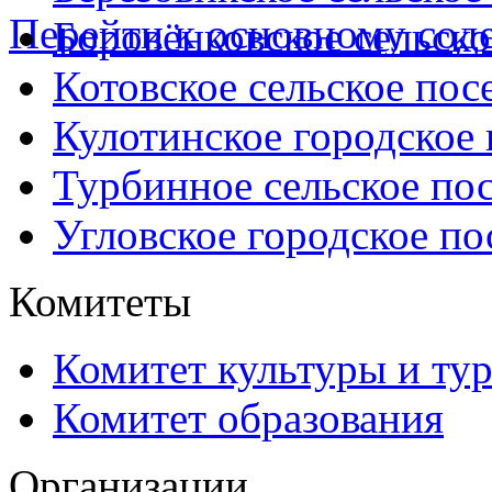
Перейти к основному со
Боровёнковское сельско
Котовское сельское пос
Кулотинское городское
Турбинное сельское по
Угловское городское по
Комитеты
Комитет культуры и ту
Комитет образования
Организации