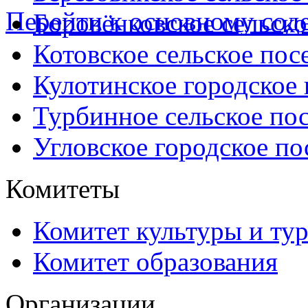
Перейти к основному со
Боровёнковское сельско
Котовское сельское пос
Кулотинское городское
Турбинное сельское по
Угловское городское по
Комитеты
Комитет культуры и ту
Комитет образования
Организации