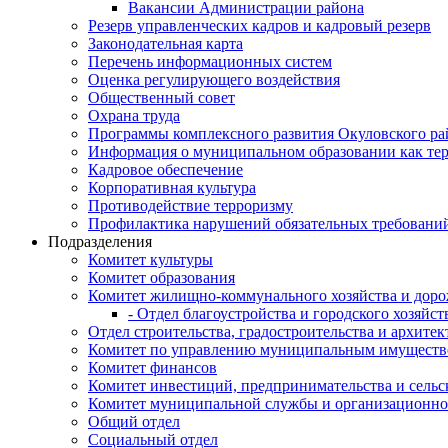
Вакансии Администрации района
Резерв управленческих кадров и кадровый резерв
Законодательная карта
Перечень информационных систем
Оценка регулирующего воздействия
Общественный совет
Охрана труда
Программы комплексного развития Окуловского ра
Информация о муниципальном образовании как те
Кадровое обеспечение
Корпоративная культура
Противодействие терроризму
Профилактика нарушений обязательных требовани
Подразделения
Комитет культуры
Комитет образования
Комитет жилищно-коммунального хозяйства и доро
- Отдел благоустройства и городского хозяйст
Отдел строительства, градостроительства и архите
Комитет по управлению муниципальным имущест
Комитет финансов
Комитет инвестиций, предпринимательства и сельск
Комитет муниципальной службы и организационно
Общий отдел
Социальный отдел