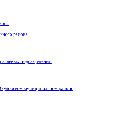
йона
ьного района
траслевых подразделений
 Окуловском муниципальном районе