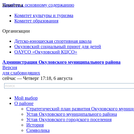
Перейти к основному содержанию
Комитеты
Комитет культуры и туризма
Комитет образования
Организации
Детско-юношеская спортивная школа
Окуловский социальный приют для детей
ОАУСО «Окуловский КЦСО»
Администрация Окуловского муниципального района
Версия
для слабовидящих
сейчас — Четверг 17:18, 6 августа
Мой выбор
О районе
Стратегический план развития Окуловского муниц
Устав Окуловского муниципального района
Устав Окуловского городского поселения
История
Символика