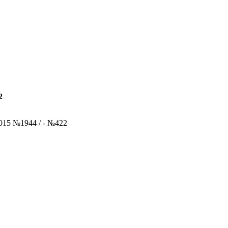
2
015 №1944 / - №422