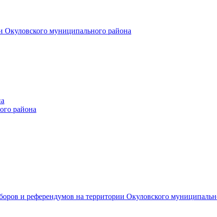
и Окуловского муниципального района
на
ого района
ыборов и референдумов на территории Окуловского муниципальн