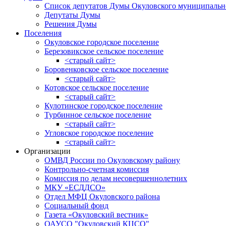
Список депутатов Думы Окуловского муниципальн
Депутаты Думы
Решения Думы
Поселения
Окуловское городское поселение
Березовикское сельское поселение
<старый сайт>
Боровенковское сельское поселение
<старый сайт>
Котовское сельское поселение
<старый сайт>
Кулотинское городское поселение
Турбинное сельское поселение
<старый сайт>
Угловское городское поселение
<старый сайт>
Организации
ОМВД России по Окуловскому району
Контрольно-счетная комиссия
Комиссия по делам несовершеннолетних
МКУ «ЕСДДСО»
Отдел МФЦ Окуловского района
Социальный фонд
Газета «Окуловский вестник»
ОАУСО "Окуловский КЦСО"