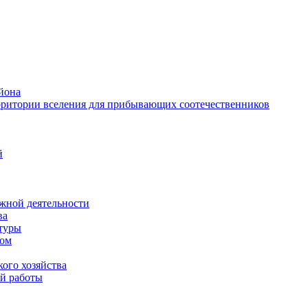
йона
рритории вселения для прибывающих соотечественников
й
жной деятельности
ва
ктуры
вом
ого хозяйства
й работы