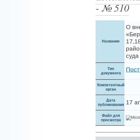
- № 510
О вн
«Бер
17,1
Название
райо
суда
Пост
Тип
документа
Компетентный
орган
Дата
17 а
публикования
Файл для
просмотра