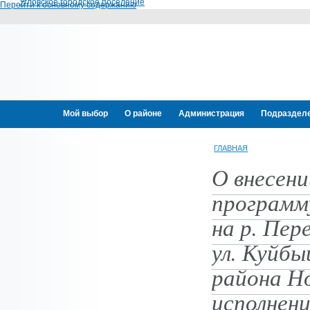
Угловское городское поселение
Перейти к основному содержанию
Мой выбор
О районе
Администрация
Подраздел
Переселение граждан
ГЛАВНАЯ
О внесени
программ
на р. Пер
ул. Куйбы
района Н
исполнени