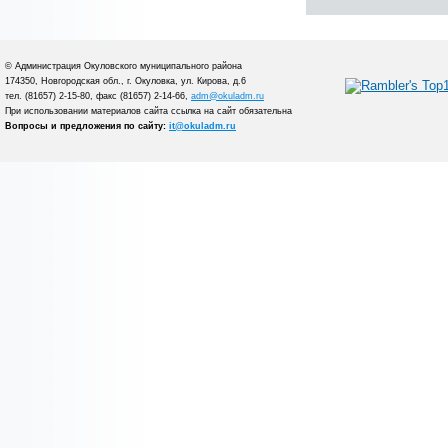
© Администрация Окуловского муниципального района
174350, Новгородская обл., г. Окуловка, ул. Кирова, д.6
тел. (81657) 2-15-80, факс (81657) 2-14-66,
adm@okuladm.ru
При использовании материалов сайта ссылка на сайт обязательна
Вопросы и предложения по сайту:
it@okuladm.ru