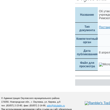
Об утв
Название
учрежд
Римског
Тип
Постан
документа
Компетентный
орган
Дата
8 апре
публикования
Файл для
просмотра
© Администрация Окуловского муниципального района
174350, Новгородская обл., г. Окуловка, ул. Кирова, д.6
тел. (81657) 2-15-80, факс (81657) 2-14-66,
adm@okuladm.ru
При использовании материалов сайта ссылка на сайт обязательна