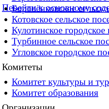
Перейти к основному со
Боровёнковское сельско
Котовское сельское пос
Кулотинское городское
Турбинное сельское по
Угловское городское по
Комитеты
Комитет культуры и ту
Комитет образования
Организации