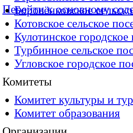
Перейти к основному со
Боровёнковское сельско
Котовское сельское пос
Кулотинское городское
Турбинное сельское по
Угловское городское по
Комитеты
Комитет культуры и ту
Комитет образования
Организации