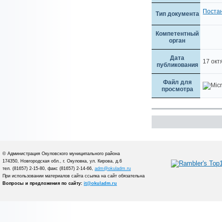
Поста
Тип документа
Компетентный
орган
Дата
17 окт
публикования
Файл для
просмотра
© Администрация Окуловского муниципального района
174350, Новгородская обл., г. Окуловка, ул. Кирова, д.6
тел. (81657) 2-15-80, факс (81657) 2-14-66,
adm@okuladm.ru
При использовании материалов сайта ссылка на сайт обязательна
Вопросы и предложения по сайту:
it@okuladm.ru