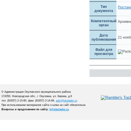
Тип
Постан
документа
Компетентный
Архивн
орган
Дата
21 ноя
публикования
Файл для
просмотра
© Администрация Окуловского муниципального района
174350, Новгородская обл., г. Окуловка, ул. Кирова, д.6
тел. (81657) 2-15-80, факс (81657) 2-14-66,
adm@okuladm.ru
При использовании материалов сайта ссылка на сайт обязательна
Вопросы и предложения по сайту:
it@okuladm.ru