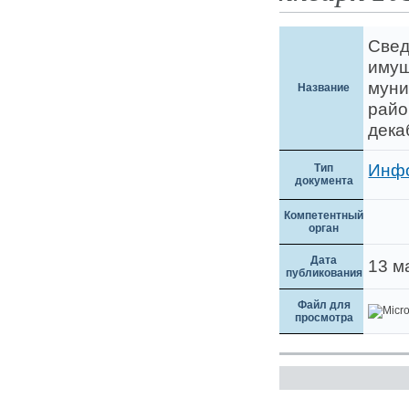
Свед
имущ
муни
Название
райо
дека
Инф
Тип
документа
Компетентный
орган
Дата
13 м
публикования
Файл для
просмотра