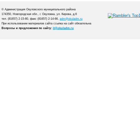
© Администрация Окуловского муниципального района
174350, Новгородская обл., г. Окуловка, ул. Кирова, д.6
тел. (81657) 2-15-80, факс (81657) 2-14-66,
adm@okuladm.ru
При использовании материалов сайта ссылка на сайт обязательна
Вопросы и предложения по сайту:
it@okuladm.ru