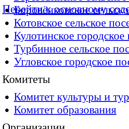
Перейти к основному со
Боровёнковское сельско
Котовское сельское пос
Кулотинское городское
Турбинное сельское по
Угловское городское по
Комитеты
Комитет культуры и ту
Комитет образования
Организации