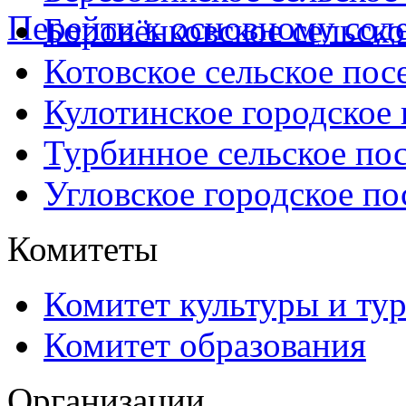
Перейти к основному со
Боровёнковское сельско
Котовское сельское пос
Кулотинское городское
Турбинное сельское по
Угловское городское по
Комитеты
Комитет культуры и ту
Комитет образования
Организации