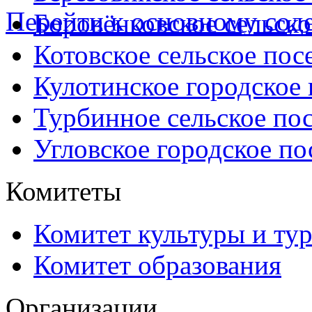
Перейти к основному со
Боровёнковское сельско
Котовское сельское пос
Кулотинское городское
Турбинное сельское по
Угловское городское по
Комитеты
Комитет культуры и ту
Комитет образования
Организации