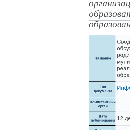
организа
образова
образова
Свод
обсу
роди
Название
муни
реал
обра
Инф
Тип
документа
Компетентный
орган
Дата
12 д
публикования