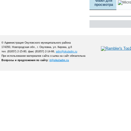
Файл для
просмотра
© Администрация Окуловского муниципального района
174350, Новгородская обл., г. Окуловка, ул. Кирова, д.6
тел. (81657) 2-15-80, факс (81657) 2-14-66,
adm@okuladm.ru
При использовании материалов сайта ссылка на сайт обязательна
Вопросы и предложения по сайту:
it@okuladm.ru