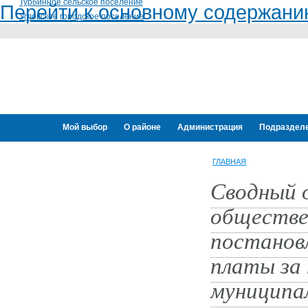
Турбинное сельское поселение
Перейти к основному содержан
Угловское городское поселение
Мой выбор
О районе
Администрация
Подраздел
Переселение граждан
ГЛАВНАЯ
Сводный 
обществе
постанов
платы за 
муниципа