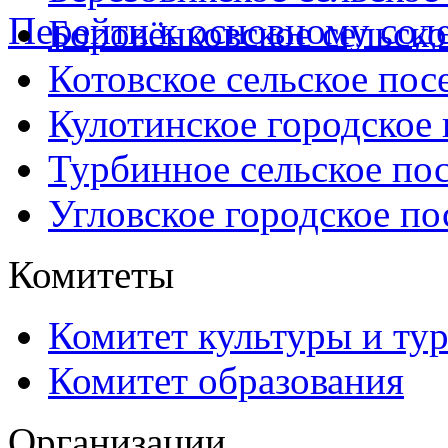
Перейти к основному со
Боровёнковское сельско
Котовское сельское пос
Кулотинское городское
Турбинное сельское по
Угловское городское по
Комитеты
Комитет культуры и ту
Комитет образования
Организации