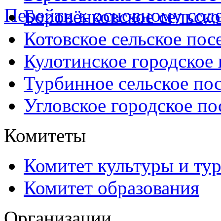
Перейти к основному со
Боровёнковское сельско
Котовское сельское пос
Кулотинское городское
Турбинное сельское по
Угловское городское по
Комитеты
Комитет культуры и ту
Комитет образования
Организации