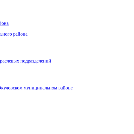
йона
ьного района
траслевых подразделений
 Окуловском муниципальном районе