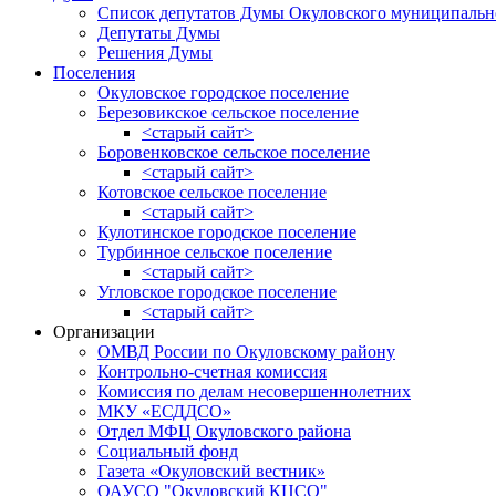
Список депутатов Думы Окуловского муниципальн
Депутаты Думы
Решения Думы
Поселения
Окуловское городское поселение
Березовикское сельское поселение
<старый сайт>
Боровенковское сельское поселение
<старый сайт>
Котовское сельское поселение
<старый сайт>
Кулотинское городское поселение
Турбинное сельское поселение
<старый сайт>
Угловское городское поселение
<старый сайт>
Организации
ОМВД России по Окуловскому району
Контрольно-счетная комиссия
Комиссия по делам несовершеннолетних
МКУ «ЕСДДСО»
Отдел МФЦ Окуловского района
Социальный фонд
Газета «Окуловский вестник»
ОАУСО "Окуловский КЦСО"