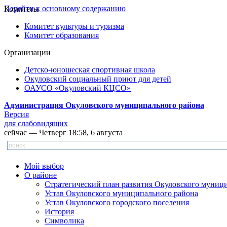
Перейти к основному содержанию
Комитеты
Комитет культуры и туризма
Комитет образования
Организации
Детско-юношеская спортивная школа
Окуловский социальный приют для детей
ОАУСО «Окуловский КЦСО»
Администрация Окуловского муниципального района
Версия
для слабовидящих
сейчас — Четверг 18:58, 6 августа
Мой выбор
О районе
Стратегический план развития Окуловского муниц
Устав Окуловского муниципального района
Устав Окуловского городского поселения
История
Символика