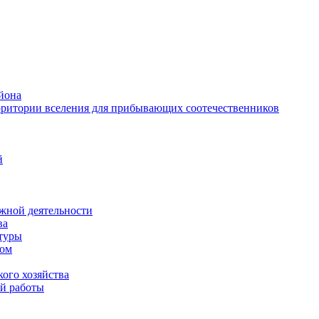
йона
рритории вселения для прибывающих соотечественников
й
жной деятельности
ва
ктуры
вом
ого хозяйства
й работы