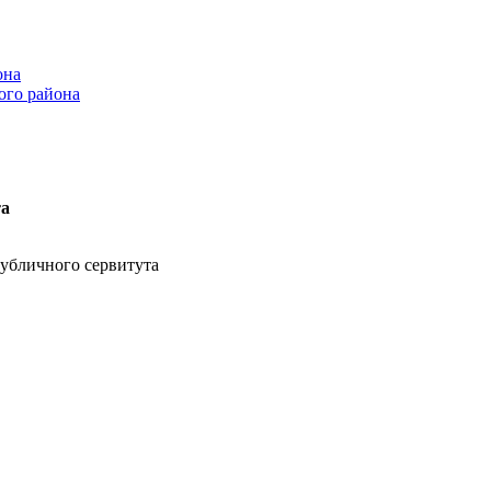
она
ого района
та
убличного сервитута