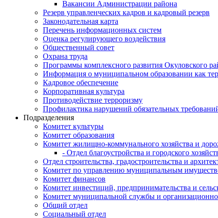
Вакансии Администрации района
Резерв управленческих кадров и кадровый резерв
Законодательная карта
Перечень информационных систем
Оценка регулирующего воздействия
Общественный совет
Охрана труда
Программы комплексного развития Окуловского ра
Информация о муниципальном образовании как те
Кадровое обеспечение
Корпоративная культура
Противодействие терроризму
Профилактика нарушений обязательных требовани
Подразделения
Комитет культуры
Комитет образования
Комитет жилищно-коммунального хозяйства и доро
- Отдел благоустройства и городского хозяйст
Отдел строительства, градостроительства и архите
Комитет по управлению муниципальным имущест
Комитет финансов
Комитет инвестиций, предпринимательства и сельск
Комитет муниципальной службы и организационно
Общий отдел
Социальный отдел