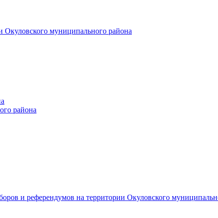
и Окуловского муниципального района
на
ого района
ыборов и референдумов на территории Окуловского муниципальн