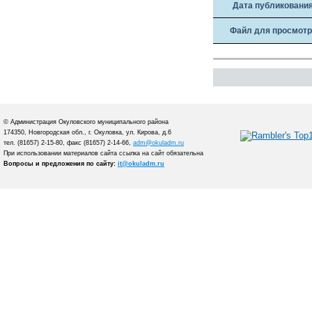
Дата публиковани
Файл для просмот
© Администрация Окуловского муниципального района
174350, Новгородская обл., г. Окуловка, ул. Кирова, д.6
тел. (81657) 2-15-80, факс (81657) 2-14-66,
adm@okuladm.ru
При использовании материалов сайта ссылка на сайт обязательна
Вопросы и предложения по сайту:
it@okuladm.ru