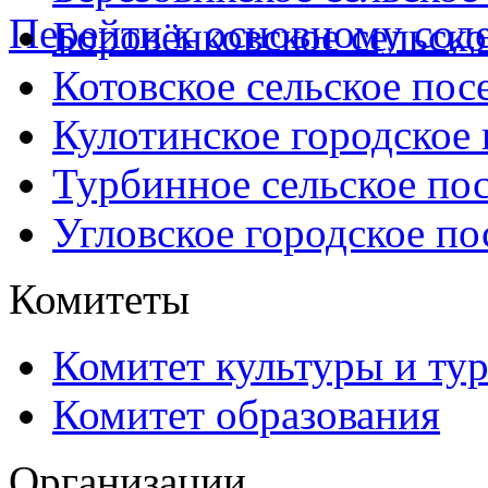
Перейти к основному со
Боровёнковское сельско
Котовское сельское пос
Кулотинское городское
Турбинное сельское по
Угловское городское по
Комитеты
Комитет культуры и ту
Комитет образования
Организации